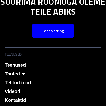
SUURIMA RÕÕMUGA OLEME
TEILE ABIKS
Saada päring
TEENUSED
Teenused
Tooted
Tehtud tööd
Videod
Kontaktid